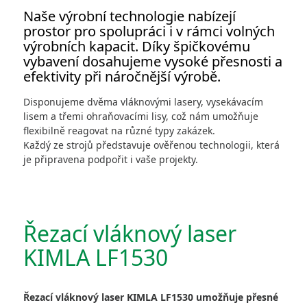
Kontakty
Naše výrobní technologie nabízejí
prostor pro spolupráci i v rámci volných
výrobních kapacit. Díky špičkovému
vybavení dosahujeme vysoké přesnosti a
Retrofit VZT
efektivity při náročnější výrobě.
Disponujeme dvěma vláknovými lasery, vysekávacím
lisem a třemi ohraňovacími lisy, což nám umožňuje
AEROSEAL
flexibilně reagovat na různé typy zakázek.
Každý ze strojů představuje ověřenou technologii, která
je připravena podpořit i vaše projekty.
E-SHOP
Řezací vláknový laser
KIMLA LF1530
Copyright 2026 AZ KLIMA, a.s.
Všechna práva vyhrazena
Řezací vláknový laser KIMLA LF1530 umožňuje přesné