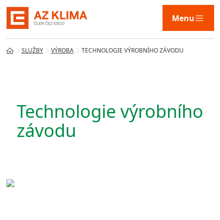
Menu
SLUŽBY
VÝROBA
TECHNOLOGIE VÝROBNÍHO ZÁVODU
Služby
Technologie výrobního
Technologie
závodu
Naše řešení
AZ KLIMA