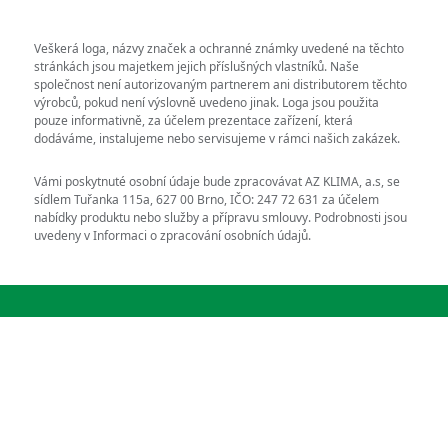
Veškerá loga, názvy značek a ochranné známky uvedené na těchto
stránkách jsou majetkem jejich příslušných vlastníků. Naše
společnost není autorizovaným partnerem ani distributorem těchto
výrobců, pokud není výslovně uvedeno jinak. Loga jsou použita
pouze informativně, za účelem prezentace zařízení, která
dodáváme, instalujeme nebo servisujeme v rámci našich zakázek.
Vámi poskytnuté osobní údaje bude zpracovávat AZ KLIMA, a.s, se
sídlem Tuřanka 115a, 627 00 Brno, IČO: 247 72 631 za účelem
nabídky produktu nebo služby a přípravu smlouvy. Podrobnosti jsou
uvedeny v Informaci o zpracování osobních údajů.