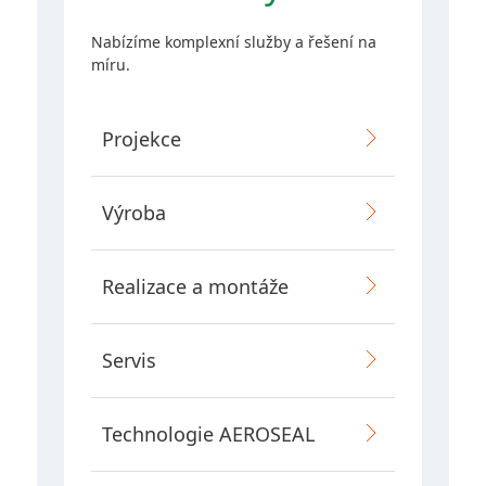
Kontakty
Nabízíme komplexní služby a řešení na
míru.
Retrofit VZT
Projekce
AEROSEAL
Výroba
E-SHOP
Realizace a montáže
Servis
Copyright 2026 AZ KLIMA, a.s.
Technologie AEROSEAL
Všechna práva vyhrazena