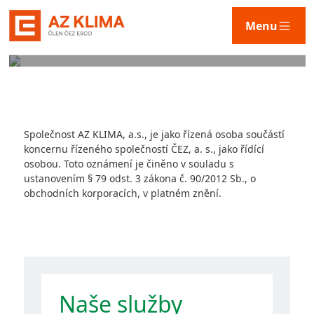
NAŠE TECHNOLOGIE
Menu
Služby
Společnost AZ KLIMA, a.s., je jako řízená osoba součástí
Technologie
koncernu řízeného společností ČEZ, a. s., jako řídící
osobou. Toto oznámení je činěno v souladu s
ustanovením § 79 odst. 3 zákona č. 90/2012 Sb., o
obchodních korporacích, v platném znění.
Naše řešení
AZ KLIMA
Naše služby