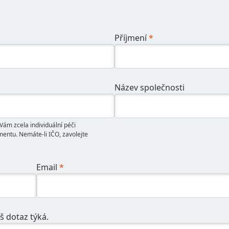
Příjmení
*
Název společnosti
ám zcela individuální péči
entu. Nemáte-li IČO, zavolejte
Email
*
š dotaz týká.