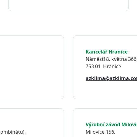
Kancelář Hranice
Náměstí 8. května 366
753 01 Hranice
azklima@azklima.c
Výrobní závod Milovi
kombinátu),
Milovice 156,