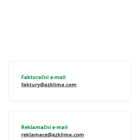
Copyright 2026 AZ KLIMA, a.s.
Všechna práva vyhrazena
Fakturační e-mail
faktury@azklima.com
Reklamační e-mail
reklamace@azklima.com