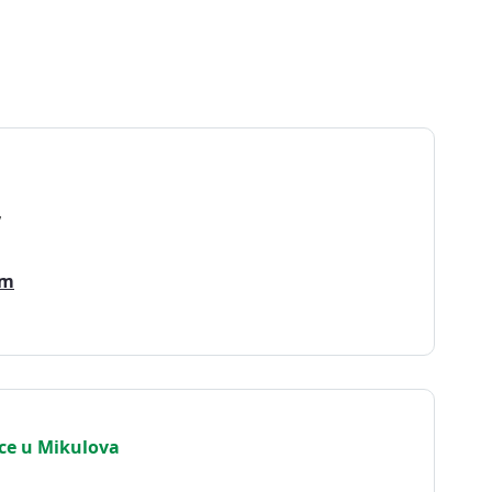
,
om
ce u Mikulova