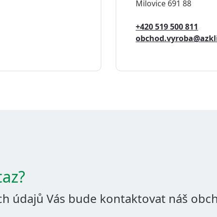
Milovice 691 88
+420 519 500 811
obchod.vyroba@azk
taz?
ch údajů Vás bude kontaktovat náš obch