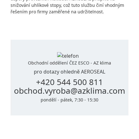
Kontakty
snižování uhlíkové stopy, což tuto službu činí vhodným
řešením pro firmy zaměřené na udržitelnost.
Retrofit VZT
AEROSEAL
Obchodní oddělení ČEZ ESCO - AZ klima
pro dotazy ohledně AEROSEAL
E-SHOP
+420 544 500 811
obchod.vyroba@azklima.com
pondělí - pátek, 7:30 - 15:30
Copyright 2026 AZ KLIMA, a.s.
Všechna práva vyhrazena