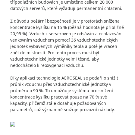
třípodlažních budovách je umístěno celkem 20 000
datových serverů, které vyžadují permanentní chlazení.
Z důvodu požární bezpečnosti je v prostorách snížena
koncentrace kyslíku na 15 % (běžná hodnota je přibližně
20,95 %). Vzduch z serveroven je odsáván a ochlazován
venkovním vzduchem pomocí 36 vzduchotechnických
jednotek vybavených výměníky tepla a poté je vracen
zpět do místností. Pro tento proces musí být
vzduchotechnické jednotky velmi těsné, aby
nedocházelo k reoxygenaci vzduchu.
Díky aplikaci technologie AEROSEAL se podařilo snížit
průnik vzduchu přes vzduchotechnické jednotky v
průměru o 90 %. To umožňuje systému pro snížení
koncentrace kyslíku pracovat pouze na 70 % své
kapacity, přičemž stále dosahuje požadovaných
parametrů, což významně snižuje provozní náklady.