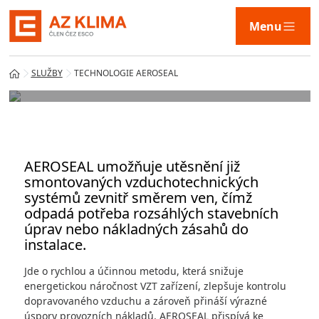
Inovativní technologie utěsňování
Menu
vzduchotechnických systémů.
VÍCE INFORMACÍ
SLUŽBY
TECHNOLOGIE AEROSEAL
Služby
Technologie
AEROSEAL umožňuje utěsnění již
smontovaných vzduchotechnických
systémů zevnitř směrem ven, čímž
Naše řešení
odpadá potřeba rozsáhlých stavebních
úprav nebo nákladných zásahů do
instalace.
AZ KLIMA
Jde o rychlou a účinnou metodu, která snižuje
energetickou náročnost VZT zařízení, zlepšuje kontrolu
dopravovaného vzduchu a zároveň přináší výrazné
úspory provozních nákladů. AEROSEAL přispívá ke