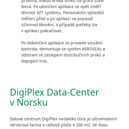
probíhá, dokud křivka úniků na grafu stále
klesá. Po ukončení aplikace se opět změří
těsnost VZT systému. Porovnáním výsledků
měření před a po aplikaci se posoudí
účinnost těsnění. V případě potřeby lze
v aplikaci pokračovat.
Po dokončení aplikace se provede vizuální
kontrola, demontuje se systém AEROSEAL a
odstraní se zaslepení distribučních prvků a
dopojení tras.
DigiPlex Data-Center
v Norsku
Datové centrum DigiPlex nedaleko Osla je ultramoderní
serverová farma o celkové ploše 4 200 m2. Ve dvou