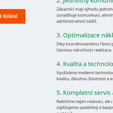
2. Jednotný komuni
Copyright 2026 AZ KLIMA, a.s.
Zákazníci mají výhodu jednoh
Všechna práva vyhrazena
usnadňuje komunikaci, elimin
É ŘEŠENÍ
administrativní zátěž.
3. Optimalizace n
Díky koordinovanému řízení p
časovou náročnost realizace, 
4. Kvalita a technol
Využíváme moderní technologie
kvalitu, dlouhou životnost a 
5. Kompletní servis
Nabízíme nejen realizaci, ale 
zajišťujeme spolehlivý a bez