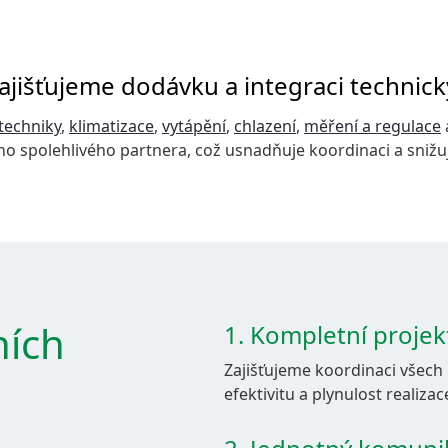
ajišťujeme dodávku a integraci technick
Kontakty
techniky
,
klimatizace
,
vytápění
,
chlazení
,
měření a regulace
ho spolehlivého partnera, což usnadňuje koordinaci a snižuj
Retrofit VZT
AEROSEAL
E-SHOP
ních
1. Kompletní projek
Zajišťujeme koordinaci všech
efektivitu a plynulost realizac