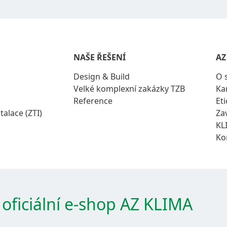
NAŠE ŘEŠENÍ
AZ
Design & Build
O 
Velké komplexní zakázky TZB
Ka
Reference
Eti
talace (ZTI)
Za
KL
Ko
 oficiální e-shop AZ KLIMA