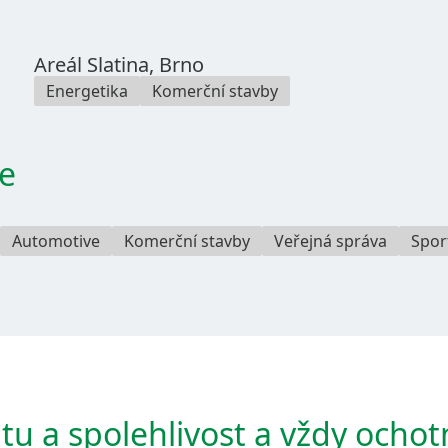
Areál Slatina, Brno
Energetika
Komerční stavby
e
Automotive
Komerční stavby
Veřejná správa
Spor
u a spolehlivost a vždy ochot