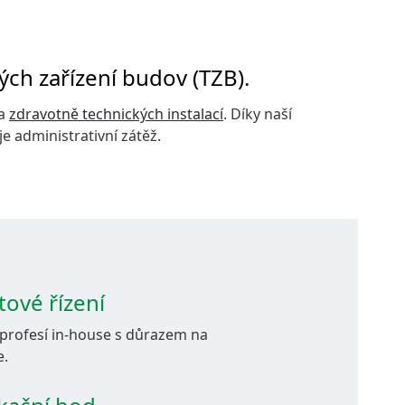
ých zařízení budov (TZB).
a
zdravotně technických instalací
. Díky naší
e administrativní zátěž.
tové řízení
 profesí in-house s důrazem na
e.