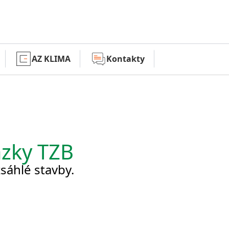
AZ KLIMA
Kontakty
Služby
ázky TZB
Technologie
sáhlé stavby.
Naše řešení
AZ KLIMA