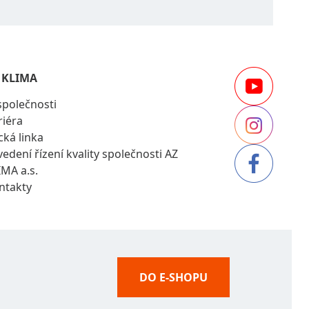
 KLIMA
společnosti
riéra
cká linka
vedení řízení kvality společnosti AZ
IMA a.s.
ntakty
DO E-SHOPU