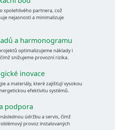
kační bod
o spolehlivého partnera, což
uje nejasnosti a minimalizuje
ákladů a harmonogramu
rojektů optimalizujeme náklady i
čímž snižujeme provozní rizika.
ogické inovace
 a materiály, které zajišťují vysokou
energetickou efektivitu systémů.
 a podpora
i následnou údržbu a servis, čímž
problémový provoz instalovaných