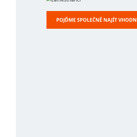
POJĎME SPOLEČNĚ NAJÍT VHODN