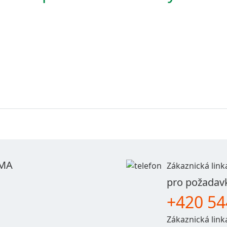
IMA
Zákaznická lin
pro požadavk
+420 54
Zákaznická lin