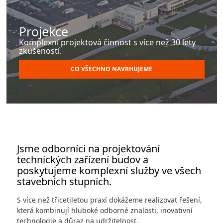
Kontakty
Projekce
Komplexní projektová činnost s více než 30 lety
Retrofit VZT
zkušeností.
CO VŠECHNO NAVRHUJEME
AEROSEAL
E-SHOP
Jsme odborníci na projektování
technických zařízení budov a
poskytujeme komplexní služby ve všech
stavebních stupních.
Copyright 2026 AZ KLIMA, a.s.
S více než třicetiletou praxí dokážeme realizovat řešení,
Všechna práva vyhrazena
která kombinují hluboké odborné znalosti, inovativní
technologie a důraz na udržitelnost.