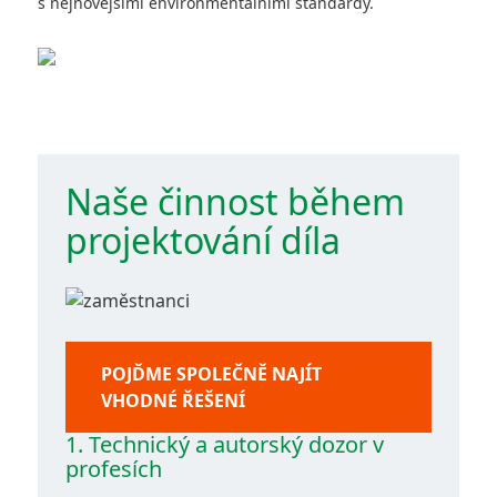
s nejnovějšími environmentálními standardy.
Naše činnost během
projektování díla
POJĎME SPOLEČNĚ NAJÍT
VHODNÉ ŘEŠENÍ
1. Technický a autorský dozor v
profesích