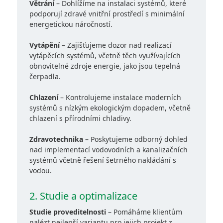
Větrání
– Dohlížíme na instalaci systémů, které
podporují zdravé vnitřní prostředí s minimální
energetickou náročností.
Vytápění
– Zajišťujeme dozor nad realizací
vytápěcích systémů, včetně těch využívajících
obnovitelné zdroje energie, jako jsou tepelná
čerpadla.
Chlazení
– Kontrolujeme instalace moderních
systémů s nízkým ekologickým dopadem, včetně
chlazení s přírodními chladivy.
Zdravotechnika
– Poskytujeme odborný dohled
nad implementací vodovodních a kanalizačních
systémů včetně řešení šetrného nakládání s
vodou.
2. Studie a optimalizace
Studie proveditelnosti
– Pomáháme klientům
nalézt nejlepší variantu pro jejich projekt z