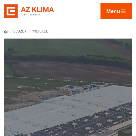
Menu
SLUŽBY
PROJEKCE
Služby
Technologie
Naše řešení
AZ KLIMA