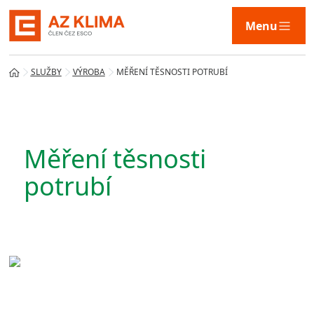
Menu
SLUŽBY
VÝROBA
MĚŘENÍ TĚSNOSTI POTRUBÍ
Služby
Měření těsnosti
Technologie
potrubí
Naše řešení
AZ KLIMA