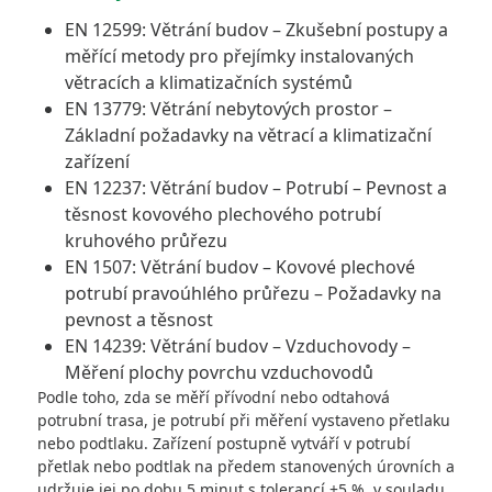
EN 12599: Větrání budov – Zkušební postupy a
měřící metody pro přejímky instalovaných
větracích a klimatizačních systémů
EN 13779: Větrání nebytových prostor –
Základní požadavky na větrací a klimatizační
zařízení
EN 12237: Větrání budov – Potrubí – Pevnost a
těsnost kovového plechového potrubí
kruhového průřezu
EN 1507: Větrání budov – Kovové plechové
potrubí pravoúhlého průřezu – Požadavky na
pevnost a těsnost
EN 14239: Větrání budov – Vzduchovody –
Měření plochy povrchu vzduchovodů
Podle toho, zda se měří přívodní nebo odtahová
potrubní trasa, je potrubí při měření vystaveno přetlaku
nebo podtlaku. Zařízení postupně vytváří v potrubí
přetlak nebo podtlak na předem stanovených úrovních a
udržuje jej po dobu 5 minut s tolerancí ±5 %, v souladu