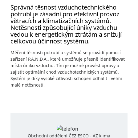
Kontakty
Správná těsnost vzduchotechnického
potrubí je zásadní pro efektivní provoz
větracích a klimatizačních systémů.
Netěsnosti způsobující úniky vzduchu
Retrofit VZT
vedou k energetickým ztrátám a snižují
celkovou účinnost systému.
Měření těsnosti potrubí a systémů se provádí pomocí
AEROSEAL
zařízení P.A.N.D.A., které umožňuje přesně identifikovat
místa úniku vzduchu. Tím je možné provést opravy a
zajistit optimální chod vzduchotechnických systémů.
E-SHOP
Systém je díky vysoké citlivosti schopen odhalit i velmi
malé netěsnosti.
Copyright 2026 AZ KLIMA, a.s.
Všechna práva vyhrazena
Obchodní oddělení ČEZ ESCO - AZ klima