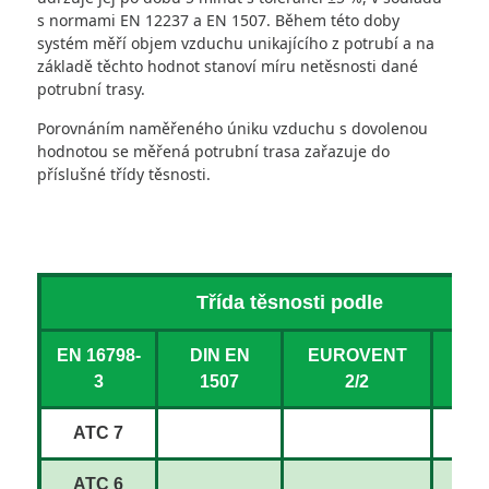
s normami EN 12237 a EN 1507. Během této doby
systém měří objem vzduchu unikajícího z potrubí a na
základě těchto hodnot stanoví míru netěsnosti dané
potrubní trasy.
Porovnáním naměřeného úniku vzduchu s dovolenou
hodnotou se měřená potrubní trasa zařazuje do
příslušné třídy těsnosti.
Třída těsnosti podle
EN 16798-
DIN EN
EUROVENT
D
3
1507
2/2
24
ATC 7
ATC 6