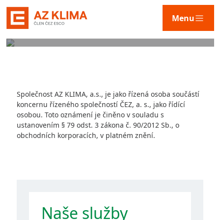
NAŠE TECHNOLOGIE
Menu
Služby
Společnost AZ KLIMA, a.s., je jako řízená osoba součástí
Technologie
koncernu řízeného společností ČEZ, a. s., jako řídící
osobou. Toto oznámení je činěno v souladu s
ustanovením § 79 odst. 3 zákona č. 90/2012 Sb., o
obchodních korporacích, v platném znění.
Naše řešení
AZ KLIMA
Naše služby