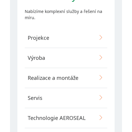
Kontakty
Nabízíme komplexní služby a řešení na
míru.
Retrofit VZT
Projekce
AEROSEAL
Výroba
E-SHOP
Realizace a montáže
Servis
Copyright 2026 AZ KLIMA, a.s.
Technologie AEROSEAL
Všechna práva vyhrazena