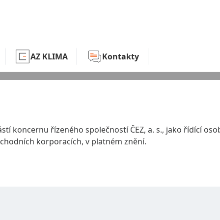
OGIE
AZ KLIMA
Kontakty
Služby
ástí koncernu řízeného společností ČEZ, a. s., jako řídící o
Technologie
bchodních korporacích, v platném znění.
Naše řešení
AZ KLIMA