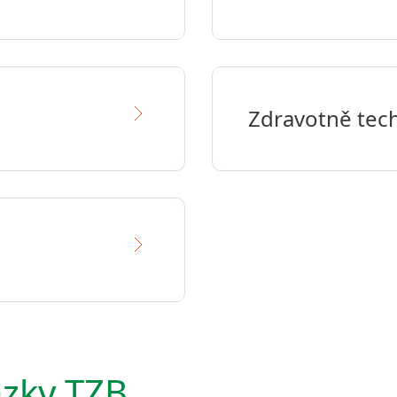
Zdravotně tech
ázky TZB