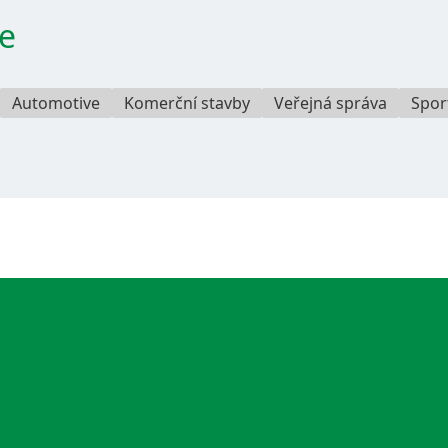
e
Automotive
Komerční stavby
Veřejná správa
Spor