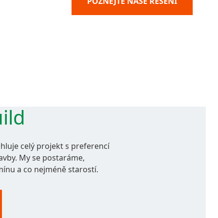
POZNEJTE NAŠE ŘEŠENÍ
ild
luje celý projekt s preferencí
avby. My se postaráme,
mínu a co nejméně starostí.