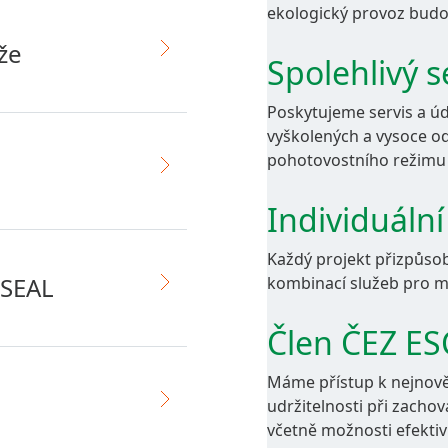
ekologický provoz budo
Copyright 2026 AZ KLIMA, a.s.
Všechna práva vyhrazena
že
Spolehlivý s
Poskytujeme servis a úd
vyškolených a vysoce o
pohotovostního režimu
Individuální
Každý projekt přizpůso
OSEAL
kombinací služeb pro ma
Člen ČEZ E
Máme přístup k nejnově
udržitelnosti při zacho
včetně možnosti efektiv