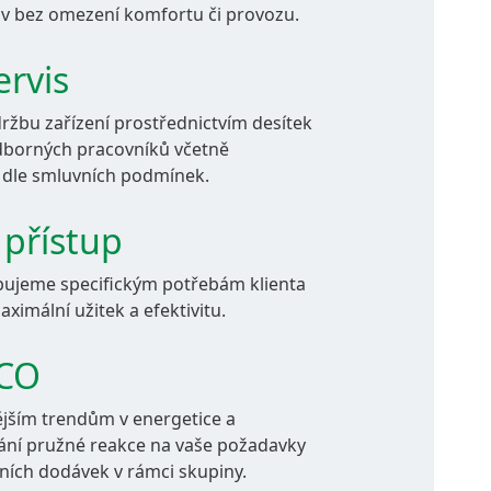
v bez omezení komfortu či provozu.
ervis
ržbu zařízení prostřednictvím desítek
dborných pracovníků včetně
 dle smluvních podmínek.
 přístup
bujeme specifickým potřebám klienta
ximální užitek a efektivitu.
SCO
jším trendům v energetice a
vání pružné reakce na vaše požadavky
ních dodávek v rámci skupiny.