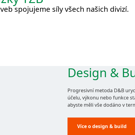
veb spojujeme síly všech našich divizí.
Design & Bu
Progresivní metoda D&B urych
účelu, výkonu nebo funkce st
abyste měli vše dodáno v ter
Více o design & build