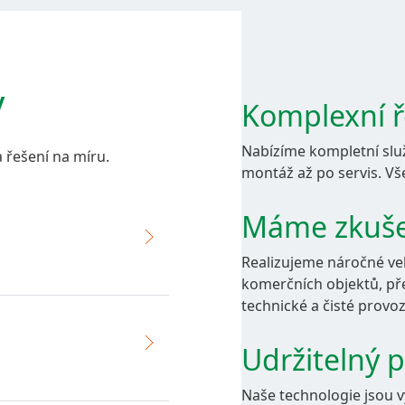
Kontakty
y
Komplexní ř
Retrofit VZT
Nabízíme kompletní služ
 řešení na míru.
montáž až po servis. Vš
Máme zkuše
AEROSEAL
Realizujeme náročné vel
komerčních objektů, pře
E-SHOP
technické a čisté provoz
Udržitelný p
Naše technologie jsou v