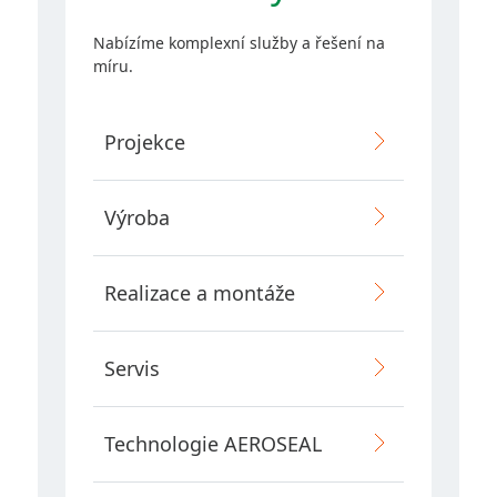
Kontakty
Nabízíme komplexní služby a řešení na
míru.
Retrofit VZT
Projekce
AEROSEAL
Výroba
E-SHOP
Realizace a montáže
Servis
Copyright 2026 AZ KLIMA, a.s.
Technologie AEROSEAL
Všechna práva vyhrazena