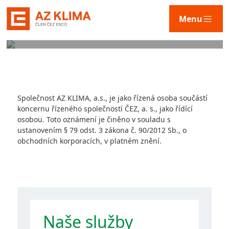
NAŠE TECHNOLOGIE
Menu
Služby
Společnost AZ KLIMA, a.s., je jako řízená osoba součástí
Technologie
koncernu řízeného společností ČEZ, a. s., jako řídící
osobou. Toto oznámení je činěno v souladu s
ustanovením § 79 odst. 3 zákona č. 90/2012 Sb., o
obchodních korporacích, v platném znění.
Naše řešení
AZ KLIMA
Naše služby