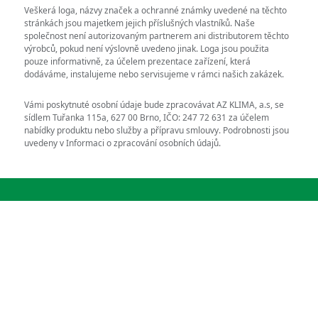
Veškerá loga, názvy značek a ochranné známky uvedené na těchto
stránkách jsou majetkem jejich příslušných vlastníků. Naše
společnost není autorizovaným partnerem ani distributorem těchto
výrobců, pokud není výslovně uvedeno jinak. Loga jsou použita
pouze informativně, za účelem prezentace zařízení, která
dodáváme, instalujeme nebo servisujeme v rámci našich zakázek.
Vámi poskytnuté osobní údaje bude zpracovávat AZ KLIMA, a.s, se
sídlem Tuřanka 115a, 627 00 Brno, IČO: 247 72 631 za účelem
nabídky produktu nebo služby a přípravu smlouvy. Podrobnosti jsou
uvedeny v Informaci o zpracování osobních údajů.